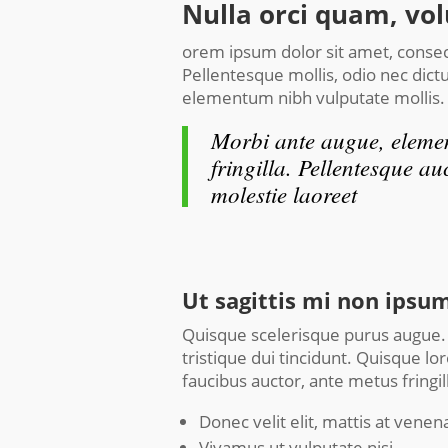
Nulla orci quam, vol
orem ipsum dolor sit amet, consecte
Pellentesque mollis, odio nec dict
elementum nibh vulputate mollis. 
Morbi ante augue, elemen
fringilla. Pellentesque au
molestie laoreet
Ut sagittis mi non ipsu
Quisque scelerisque purus augue. E
tristique dui tincidunt. Quisque l
faucibus auctor, ante metus fringill
Donec velit elit, mattis at venena
Vivamus ut vulputate nisi