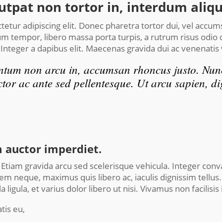
utpat non tortor in, interdum aliq
tur adipiscing elit. Donec pharetra tortor dui, vel accumsa
um tempor, libero massa porta turpis, a rutrum risus odio q
Integer a dapibus elit. Maecenas gravida dui ac venenatis
tum non arcu in, accumsan rhoncus justo. Nunc 
ctor ac ante sed pellentesque. Ut arcu sapien, di
m auctor imperdiet.
tiam gravida arcu sed scelerisque vehicula. Integer convall
orem neque, maximus quis libero ac, iaculis dignissim tellu
a ligula, et varius dolor libero ut nisi. Vivamus non facilisi
tis eu,