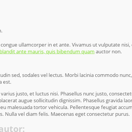
n.
t congue ullamcorper in et ante. Vivamus ut vulputate nis
blandit ante mauris, quis bibendum quam
auctor non.
citudin sed, sodales vel lectus. Morbi lacinia commodo nunc
a est.
varius justo, et luctus nisi. Phasellus nunc justo, consectet
lacerat augue sollicitudin dignissim. Phasellus gravida lao
 eu malesuada tortor vehicula. Pellentesque feugiat accu
os. Nulla vel diam felis. Maecenas eget consectetur purus.
autor: