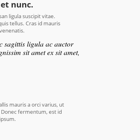
uet nunc.
n ligula suscipit vitae.
uis tellus. Cras id mauris
 venenatis.
sagittis ligula ac auctor
gnissim sit amet ex sit amet,
is mauris a orci varius, ut
s. Donec fermentum, est id
s ipsum.