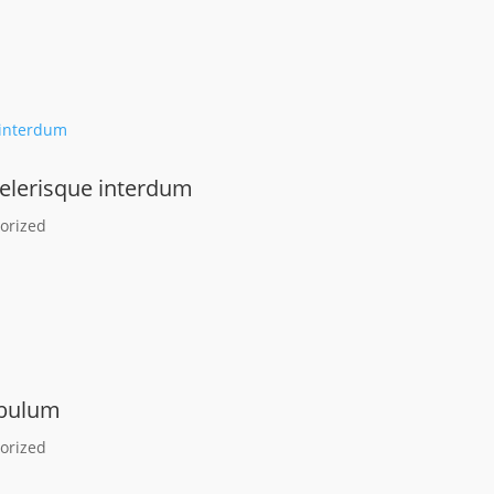
elerisque interdum
orized
ibulum
orized