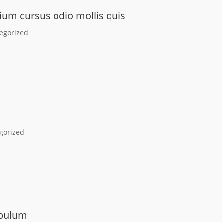
ium cursus odio mollis quis
egorized
gorized
ibulum